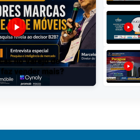
as no Varejo de
 faz vender mais?