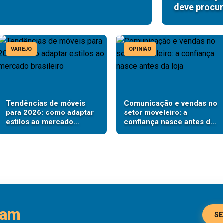
deve procur
VAREJO
OPINIÃO
Tendências de móveis
Comunicação e vendas no
para 2026: como adaptar
setor moveleiro: a
estilos ao mercado
confiança nasce antes da
brasileiro
loja
ram
SE