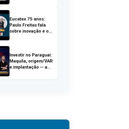
anos da plataforma |
Entenda o que muda
Eucatex 75 anos:
Paulo Freitas fala
sobre inovação e o
futuro do setor
moveleiro
Investir no Paraguai:
Maquila, origem/VAR
e implantação — a
conta real para o
Setor Moveleiro B2B