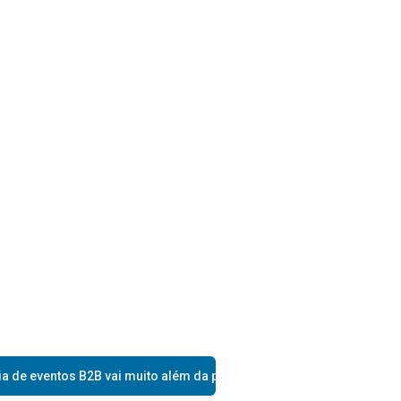
ventos B2B vai muito além da participação em feiras
Tendências d