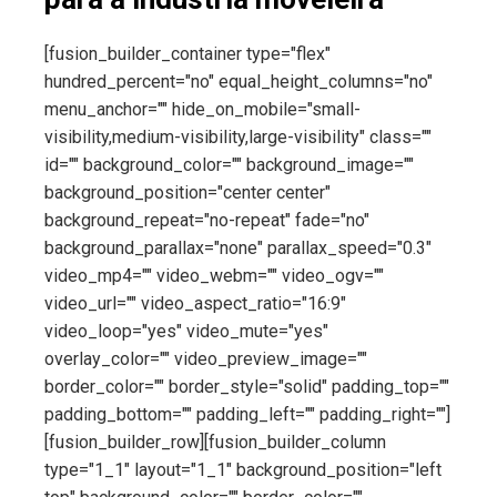
[fusion_builder_container type="flex"
hundred_percent="no" equal_height_columns="no"
menu_anchor="" hide_on_mobile="small-
visibility,medium-visibility,large-visibility" class=""
id="" background_color="" background_image=""
background_position="center center"
background_repeat="no-repeat" fade="no"
background_parallax="none" parallax_speed="0.3"
video_mp4="" video_webm="" video_ogv=""
video_url="" video_aspect_ratio="16:9"
video_loop="yes" video_mute="yes"
overlay_color="" video_preview_image=""
border_color="" border_style="solid" padding_top=""
padding_bottom="" padding_left="" padding_right=""]
[fusion_builder_row][fusion_builder_column
type="1_1" layout="1_1" background_position="left