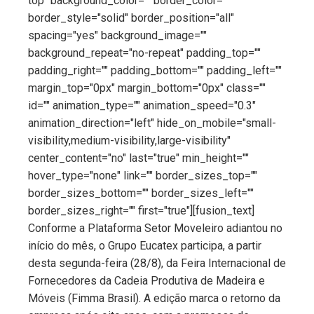
top" background_color="" border_color=""
border_style="solid" border_position="all"
spacing="yes" background_image=""
background_repeat="no-repeat" padding_top=""
padding_right="" padding_bottom="" padding_left=""
margin_top="0px" margin_bottom="0px" class=""
id="" animation_type="" animation_speed="0.3"
animation_direction="left" hide_on_mobile="small-
visibility,medium-visibility,large-visibility"
center_content="no" last="true" min_height=""
hover_type="none" link="" border_sizes_top=""
border_sizes_bottom="" border_sizes_left=""
border_sizes_right="" first="true"][fusion_text]
Conforme a Plataforma Setor Moveleiro adiantou no
início do mês, o Grupo Eucatex participa, a partir
desta segunda-feira (28/8), da Feira Internacional de
Fornecedores da Cadeia Produtiva de Madeira e
Móveis (Fimma Brasil). A edição marca o retorno da