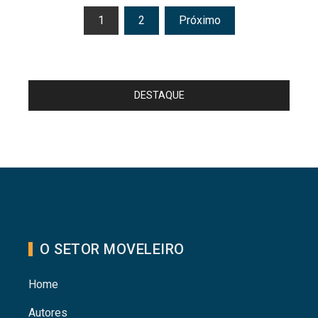
Paginação
1
2
Próximo
de
posts
DESTAQUE
O SETOR MOVELEIRO
Home
Autores