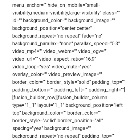
menu_anchor="" hide_on_mobile="small-
visibility,medium-visibility,large-visibility" class=""
id="" background_color="" background_image=""
background_position="center center"
background_repeat="no-repeat" fade="no"
background_parallax="none" parallax_speed="0.3"
video_mp4="" video_webm="" video_ogv=""
video_url="" video_aspect_ratio="16:9"
video_loop="yes" video_mute="yes"
overlay_color="" video_preview_image=""
border_color="" border_style="solid" padding_top=""
padding_bottom="" padding_left="" padding_right=""]
[fusion_builder_row][fusion_builder_column
type="1_1" layout="1_1" background_position="left
top" background_color="" border_color=""
border_style="solid" border_position="all"
spacing="yes" background_image=""
background_repeat="no-repeat" padding_top=""