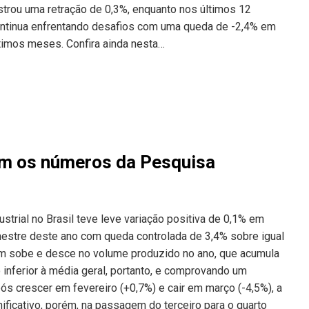
istrou uma retração de 0,3%, enquanto nos últimos 12
ontinua enfrentando desafios com uma queda de -2,4% em
ltimos meses. Confira ainda nesta…
em os números da Pesquisa
strial no Brasil teve leve variação positiva de 0,1% em
imestre deste ano com queda controlada de 3,4% sobre igual
um sobe e desce no volume produzido no ano, que acumula
inferior à média geral, portanto, e comprovando um
ós crescer em fevereiro (+0,7%) e cair em março (-4,5%), a
ficativo, porém, na passagem do terceiro para o quarto