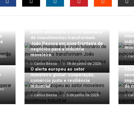
FACEBOOK
TWITTER
LINKEDIN
PINTEREST
STUMBLEU
EM
Boom imobiliário e ciclo bilionário
a
Inte
de investimentos transformam
ra
indi
João Pessoa em nova fronteira de
move
negócios para a indústria
moveleira
2026
Car
Carlos Bessa
18 de junho de 2026
O alerta europeu ao setor
Seto
e
moveleiro global: cooperação,
vend
comércio justo e resiliência
impo
industrial
do 
nho
Carlos Bessa
5 de junho de 2026
Car