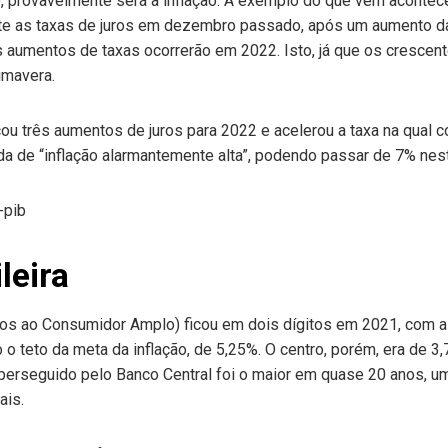
, provavelmente será a inflação. A exemplo do que vem acontece
te as taxas de juros em dezembro passado, após um aumento da
s aumentos de taxas ocorrerão em 2022. Isto, já que os cresce
imavera.
 três aumentos de juros para 2022 e acelerou a taxa na qual co
a de “inflação alarmantemente alta”, podendo passar de 7% nes
leira
eços ao Consumidor Amplo) ficou em dois dígitos em 2021, com a
 teto da meta da inflação, de 5,25%. O centro, porém, era de 3
 perseguido pelo Banco Central foi o maior em quase 20 anos, u
ais.