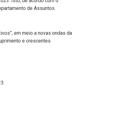
023. Isto, de acordo com o
 Departamento de Assuntos
ativos”, em meio a novas ondas da
suprimento e crescentes
3.