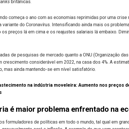
tanks
britânicas.
ndo começa o ano com as economias reprimidas por uma crise n
 variante do Coronavírus. Intensificando ainda mais os proble
do os preços lá em cima e os reajustes salariais lá embaixo. Dim
ivadas de pesquisas de mercado quanto a ONU (Organização das
 crescimento considerável em 2022, na casa dos 4%. A estimativ
 mas ainda mantendo-se em nível satisfatório.
astecimento na indústria moveleira: Aumento nos preços d
s
ária é maior problema enfrentado na e
os formuladores de políticas em todo o mundo, tal qual em gr