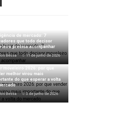
PON
AIL
ligência de mercado: 7
cadores que todo decisor
leiro precisa acompanhar
los Bessa
11 de junho de 2026
r moveleiro 2026: por que
er melhor virou mais
rtante do que esperar a volta
mercado
los Bessa
3 de junho de 2026