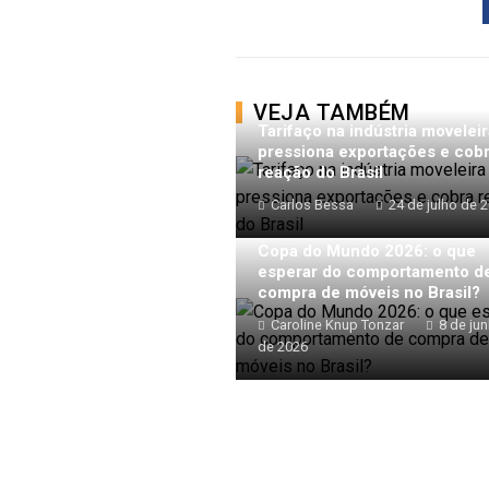
VEJA TAMBÉM
Tarifaço na indústria moveleir
pressiona exportações e cob
reação do Brasil
Carlos Bessa
24 de julho de 
Copa do Mundo 2026: o que
esperar do comportamento d
compra de móveis no Brasil?
Caroline Knup Tonzar
8 de ju
de 2026