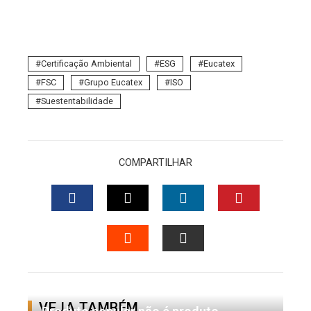
Certificação Ambiental
ESG
Eucatex
FSC
Grupo Eucatex
ISO
Suestentabilidade
COMPARTILHAR
FACEBOOK
TWITTER
LINKEDIN
PINTERES
STUMBLEUPON
EMAIL
VEJA TAMBÉM