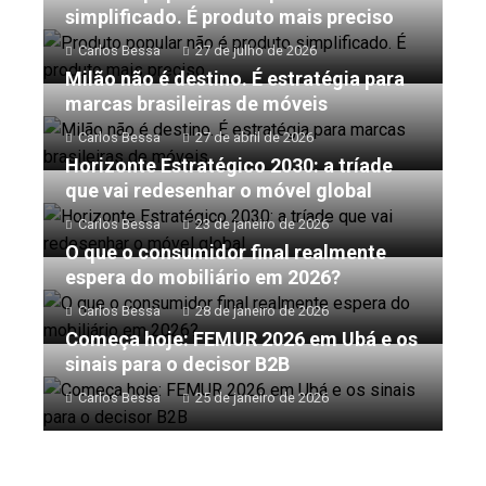
simplificado. É produto mais preciso
Carlos Bessa
27 de julho de 2026
Milão não é destino. É estratégia para
marcas brasileiras de móveis
Carlos Bessa
27 de abril de 2026
Horizonte Estratégico 2030: a tríade
que vai redesenhar o móvel global
Carlos Bessa
23 de janeiro de 2026
O que o consumidor final realmente
espera do mobiliário em 2026?
Carlos Bessa
28 de janeiro de 2026
Começa hoje: FEMUR 2026 em Ubá e os
sinais para o decisor B2B
Carlos Bessa
25 de janeiro de 2026