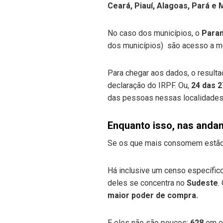
Ceará, Piauí, Alagoas, Pará e 
No caso dos municípios, o
Para
dos municípios) são acesso a méd
Para chegar aos dados, o result
declaração do IRPF. Ou,
24 das 2
das pessoas nessas localidades t
Enquanto isso, nas anda
Se os que mais consomem estão 
Há inclusive um censo específic
deles se concentra no
Sudeste
.
maior poder de compra.
E eles não são poucos:
628
em op