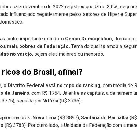
mbro para dezembro de 2022 registrou queda de
2,6%,
segunda
tado influenciado negativamente pelos setores de Hiper e Sup
 doméstico.
ra outro importante estudo: o
Censo Demográfico,
tomando c
 os mais pobres da Federação.
Tema do qual falamos a seguir
das no varejo
, sejam eles maiores ou menores.
ricos do Brasil, afinal?
e,
o Distrito Federal está no topo do ranking,
com média de R
io de Janeiro
, com R$ 1754. Já entre as capitais, a de número
 3775), seguida por
Vitória
(R$ 3736).
cípios maiores:
Nova Lima
(R$ 8897),
Santana do Parnaíba
(R$
os
(R$ 3783). Por outro lado, a Unidade da Federação com a meno