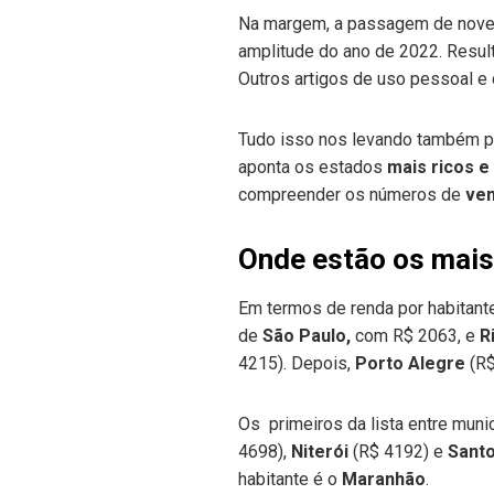
Na margem, a passagem de nove
amplitude do ano de 2022. Resul
Outros artigos de uso pessoal e
Tudo isso nos levando também pa
aponta os estados
mais
ricos e
compreender os números de
ven
Onde estão os mais 
Em termos de renda por habitant
de
São Paulo,
com R$ 2063, e
R
4215). Depois,
Porto Alegre
(R$
Os primeiros da lista entre muni
4698),
Niterói
(R$ 4192) e
Sant
habitante é o
Maranhão
.