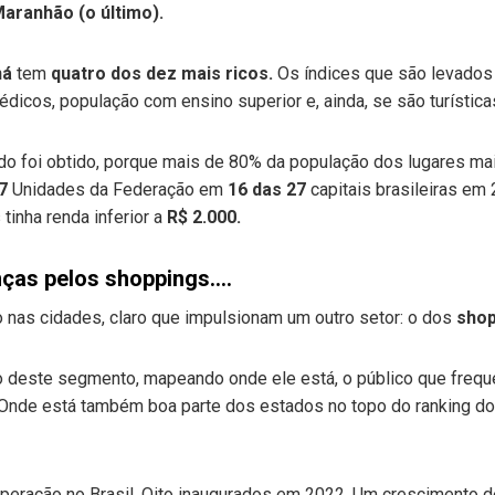
Maranhão (o último).
ná
tem
quatro dos dez mais ricos.
Os índices que são levados
icos, população com ensino superior e, ainda, se são turística
ado foi obtido, porque mais de 80% da população dos lugares ma
7
Unidades da Federação em
16 das 27
capitais brasileiras em 
inha renda inferior a
R$ 2.000.
nças pelos shoppings….
nas cidades, claro que impulsionam um outro setor: o dos
shop
o deste segmento, mapeando onde ele está, o público que freque
 Onde está também boa parte dos estados no topo do ranking d
eração no Brasil. Oito inaugurados em 2022. Um crescimento 