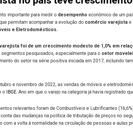
to importante para medir o
desempenho
econômico de um paí
s que permitam acompanhar a evolução do
comércio varejista
e
veis e Eletrodomésticos.
varejista foi de um crescimento modesto de 1,0% em relaç
os segmentos pesquisados, especialmente para o
setor movele
imento do setor na série positiva iniciada em 2017, incluindo t
utubro e novembro de 2022, as vendas de móveis e eletrodomé
o o
IBGE
. Ano em que o varejo na categoria já havia registrado q
entos relevantes foram de Combustíveis e Lubrificantes (16,6%) e
or conta das mudanças na política de tributação de preços no s
com a volta à normalidade na circulação de pessoas e aulas p