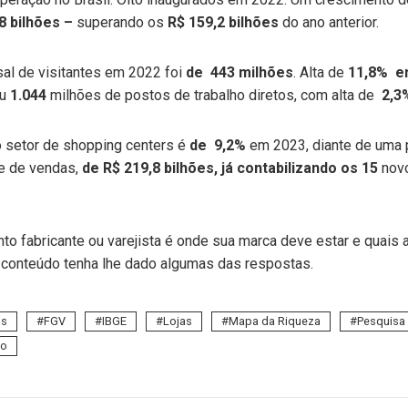
8 bilhões –
superando os
R$ 159,2 bilhões
do ano anterior.
al de visitantes em 2022 foi
de 443 milhões
. Alta de
11,8% em
ou
1.044
milhões de postos de trabalho diretos, com alta de
2,3
o setor de shopping centers é
de 9,2%
em 2023, diante de uma 
e de vendas,
de R$ 219,8 bilhões, já contabilizando os 15
novo
nto fabricante ou varejista é onde sua marca deve estar e quais
e conteúdo tenha lhe dado algumas das respostas.
os
FGV
IBGE
Lojas
Mapa da Riqueza
Pesquisa
jo