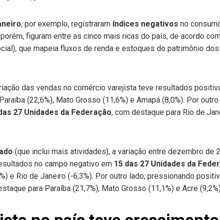
aneiro
, por exemplo, registraram
índices negativos
no consumo
orém, figuram entre as cinco mais ricas do país, de acordo co
ial), que mapeia fluxos de renda e estoques do patrimônio dos m
riação das vendas no comércio varejista teve resultados posit
 Paraíba (22,6%), Mato Grosso (11,6%) e Amapá (8,0%). Por outro
das 27 Unidades da Federação
, com destaque para Rio de Janei
iado
(que inclui mais atividades), a variação entre dezembro d
esultados no campo negativo em
15 das 27 Unidades da Fede
%) e Rio de Janeiro (-6,3%). Por outro lado, pressionando posit
estaque para Paraíba (21,7%), Mato Grosso (11,1%) e Acre (9,2%)
ista no país teve crescimen