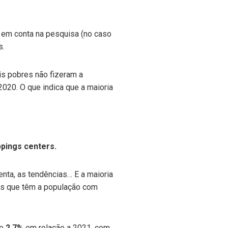
 em conta na pesquisa (no caso
s.
is pobres não fizeram a
2020. O que indica que a maioria
pings centers.
nta, as tendências… E a maioria
os que têm a população com
de
2,7%
em relação a 2021, com