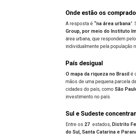
Onde estão os comprado
A resposta é
“na área urbana
”.
Group, por meio do Instituto 
área urbana, que respondem pel
individualmente pela população ru
País desigual
O mapa da riqueza no Brasil
é c
mãos de uma pequena parcela da 
cidades do país, como
São Paulo
investimento no país.
Sul e Sudeste concentra
Entre os
27
estados,
Distrito F
do Sul, Santa Catarina e Paran