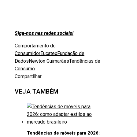
Siga-nos nas redes sociais!
Comportamento do
Consumidor
Eucatex
Fundação de
Dados
Newton Guimarães
Tendências de
Consumo
Compartilhar
Facebook
Twitter
LinkedIn
Pinterest
Stumbleupon
Email
VEJA TAMBÉM
Tendências de móveis para 2026: