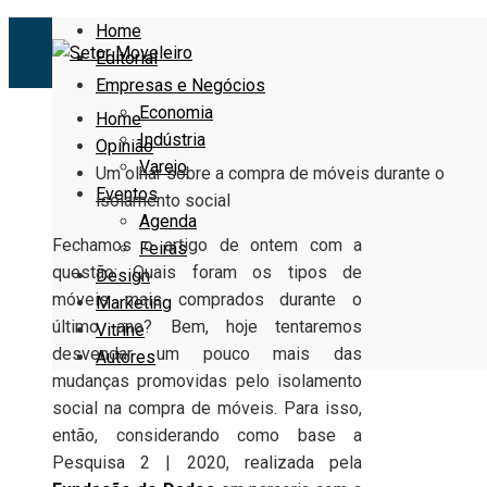
Home
Editorial
Empresas e Negócios
Economia
Home
Indústria
Opinião
Varejo
Um olhar sobre a compra de móveis durante o
Eventos
isolamento social
Agenda
Fechamos o artigo de ontem com a
Feiras
questão: Quais foram os tipos de
Design
móveis mais comprados durante o
Marketing
último ano? Bem, hoje tentaremos
Vitrine
desvendar um pouco mais das
Autores
mudanças promovidas pelo isolamento
social na compra de móveis. Para isso,
então, considerando como base a
Pesquisa 2 | 2020, realizada pela