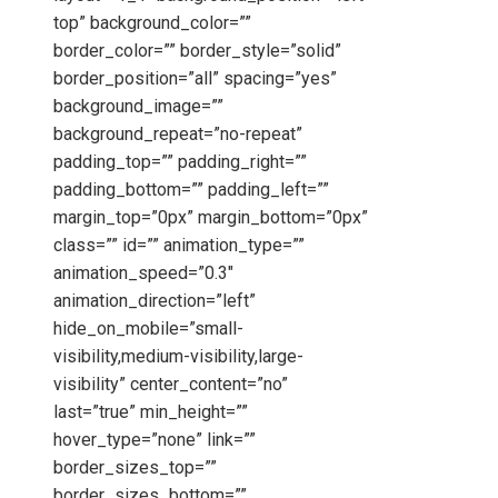
top” background_color=””
border_color=”” border_style=”solid”
border_position=”all” spacing=”yes”
background_image=””
background_repeat=”no-repeat”
padding_top=”” padding_right=””
padding_bottom=”” padding_left=””
margin_top=”0px” margin_bottom=”0px”
class=”” id=”” animation_type=””
animation_speed=”0.3″
animation_direction=”left”
hide_on_mobile=”small-
visibility,medium-visibility,large-
visibility” center_content=”no”
last=”true” min_height=””
hover_type=”none” link=””
border_sizes_top=””
border_sizes_bottom=””