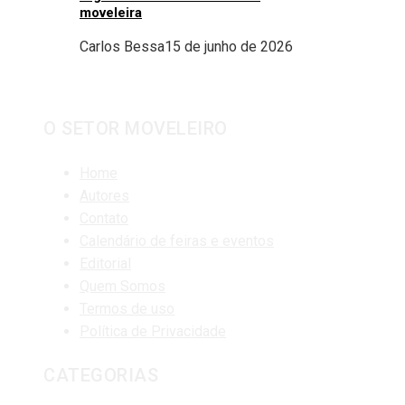
moveleira
Carlos Bessa
15 de junho de 2026
O SETOR MOVELEIRO
Home
Autores
Contato
Calendário de feiras e eventos
Editorial
Quem Somos
Termos de uso
Política de Privacidade
CATEGORIAS