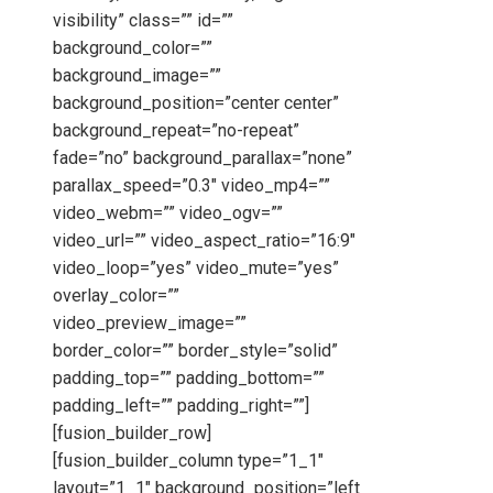
visibility” class=”” id=””
background_color=””
background_image=””
background_position=”center center”
background_repeat=”no-repeat”
fade=”no” background_parallax=”none”
parallax_speed=”0.3″ video_mp4=””
video_webm=”” video_ogv=””
video_url=”” video_aspect_ratio=”16:9″
video_loop=”yes” video_mute=”yes”
overlay_color=””
video_preview_image=””
border_color=”” border_style=”solid”
padding_top=”” padding_bottom=””
padding_left=”” padding_right=””]
[fusion_builder_row]
[fusion_builder_column type=”1_1″
layout=”1_1″ background_position=”left