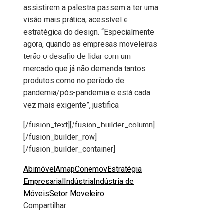
assistirem a palestra passem a ter uma
visão mais prática, acessível e
estratégica do design. “Especialmente
agora, quando as empresas moveleiras
terão o desafio de lidar com um
mercado que já não demanda tantos
produtos como no período de
pandemia/pós-pandemia e está cada
vez mais exigente”, justifica
[/fusion_text][/fusion_builder_column]
[/fusion_builder_row]
[/fusion_builder_container]
Abimóvel
Amap
Conemov
Estratégia
Empresarial
Indústria
Indústria de
Móveis
Setor Moveleiro
Compartilhar
Facebook
Twitter
LinkedIn
Pinterest
Stumbleupon
Email