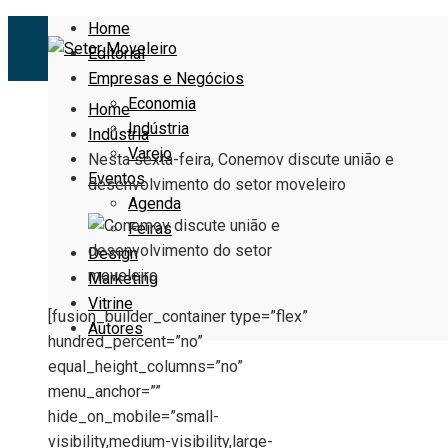
Home
Editorial
Empresas e Negócios
Economia
Home
Indústria
Indústria
Varejo
Nesta sexta-feira, Conemov discute união e
Eventos
desenvolvimento do setor moveleiro
Agenda
Feiras
Design
Marketing
Vitrine
[fusion_builder_container type=”flex”
Autores
hundred_percent=”no”
equal_height_columns=”no”
menu_anchor=””
hide_on_mobile=”small-
visibility,medium-visibility,large-