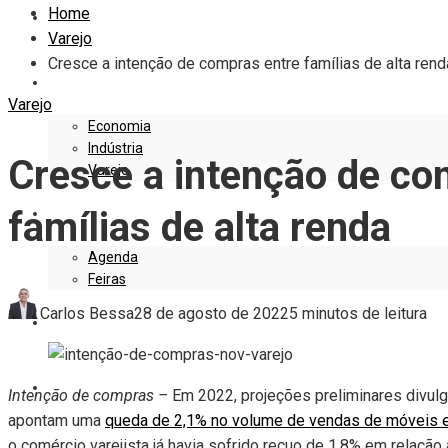
Home
EDITORIAL
Varejo
Cresce a intenção de compras entre famílias de alta rend
EMPRESAS E NEGÓCIOS
Varejo
Economia
Indústria
Cresce a intenção de co
Varejo
famílias de alta renda
EVENTOS
Agenda
Feiras
Carlos Bessa
28 de agosto de 2022
5 minutos de leitura
DESIGN
MARKETING
Intenção de compras –
Em 2022, projeções preliminares divul
apontam uma
queda de 2,1% no volume de vendas de móveis e 
o comércio varejista já havia sofrido recuo de 1,8% em relação