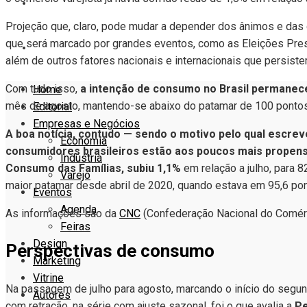
VITRINE
Projeção que, claro, pode mudar a depender dos ânimos e da
que será marcado por grandes eventos, como as Eleições Pres
AUTORES
além de outros fatores nacionais e internacionais que persiste
Com tudo isso,
a intenção de consumo no Brasil permanece,
Home
mês de agosto, mantendo-se abaixo do patamar de 100 pontos
Editorial
Empresas e Negócios
A boa notícia, contudo — sendo o motivo pelo qual escre
Economia
consumidores brasileiros estão aos poucos mais propen
Indústria
Consumo das Famílias, subiu 1,1%
em relação a julho, para 8
Varejo
maior patamar desde abril de 2020, quando estava em 95,6 pon
Eventos
Agenda
As informações são da
CNC
(Confederação Nacional do Comérc
Feiras
Design
Perspectivas de consumo
Marketing
Vitrine
Na passagem de julho para agosto, marcando o início do segu
Autores
com retração, na série com ajuste sazonal, foi o que avalia a
Pe