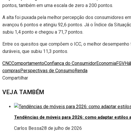
pontos, também em uma escala de zero a 200 pontos.
A alta foi puxada pela melhor percepção dos consumidores em 
avançou 6 pontos e atingiu 92,6 pontos. Já o Índice da Situaçã
subiu 1,4 ponto e chegou a 71,7 pontos.
Entre os quesitos que compõem o ICC, o melhor desempenho f
duráveis, que subiu 11,3 pontos.
CNC
Comportamento
Confiança do Consumidor
Economia
FGV
Há
compras
Perspectivas de Consumo
Renda
Compartilhar
Facebook
Twitter
LinkedIn
Pinterest
Stumbleupon
Email
VEJA TAMBÉM
Tendências de móveis para 2026: como adaptar estilos 
Carlos Bessa
28 de julho de 2026