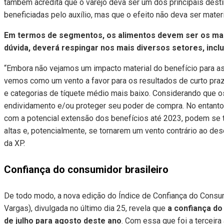
também acredita que o varejo deva ser um dos principais dest
beneficiadas pelo auxílio, mas que o efeito não deva ser materi
Em termos de segmentos, os alimentos devem ser os mai
dúvida, deverá respingar nos mais diversos setores, incl
“Embora não vejamos um impacto material do benefício para as 
vemos como um vento a favor para os resultados de curto praz
e categorias de tíquete médio mais baixo. Considerando que 
endividamento e/ou proteger seu poder de compra. No entanto
com a potencial extensão dos benefícios até 2023, podem se t
altas e, potencialmente, se tornarem um vento contrário ao d
da XP.
Confiança do consumidor brasileiro
De todo modo, a nova edição do Índice de Confiança do Consum
Vargas), divulgada no último dia 25, revela que
a confiança d
de julho para agosto deste ano
. Com essa que foi a terceira