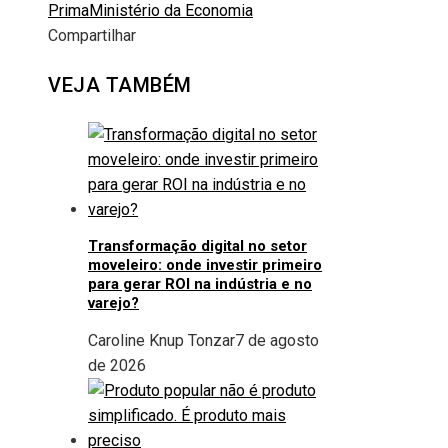
Prima
Ministério da Economia
Compartilhar
Facebook
Twitter
LinkedIn
Pinterest
Stumbleupon
Email
VEJA TAMBÉM
Transformação digital no setor
moveleiro: onde investir primeiro
para gerar ROI na indústria e no
varejo?
Caroline Knup Tonzar
7 de agosto
de 2026