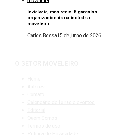
Invisíveis, mas reais: 5 gargalos
organizacionais na indústria
moveleira
Carlos Bessa
15 de junho de 2026
O SETOR MOVELEIRO
Home
Autores
Contato
Calendário de feiras e eventos
Editorial
Quem Somos
Termos de uso
Política de Privacidade