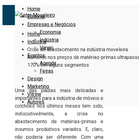
Home
Editorial
Empresas e Negócios
Economia
Home
Indústria
Indústria
Varejo
Crise de abastecimento na indústria moveleira:
Eventos
Aumento nos preços de matérias-primas ultrapass
Agenda
170% em alguns segmentos
Feiras
Design
Marketing
Uma das pautas mais delicadas e
Vitrine
importantes para a indústria de móveis e
Autores
colchões nos últimos meses tem sido,
indiscutivelmente, a crise no
abastecimento de matérias-primas e
insumos produtivos variados. E, claro,
não poderia ser diferente. Com uma