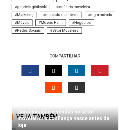
gabriela gibikoski
indústria moveleira
Marketing
mercado de móveis
mgm móveis
Móveis
Móveis Henn
Negócios
Redes Sociais
Setor Moveleiro
COMPARTILHAR
FACEBOOK
TWITTER
LINKEDIN
PINTERES
STUMBLEUPON
EMAIL
Comunicação e vendas no setor
VEJA TAMBÉM
moveleiro: a confiança nasce antes da
loja