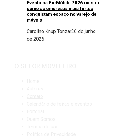
Evento na ForMóbile 2026 mostra
como as empresas mais fortes
conquistam espaço no varejo de
móveis
Caroline Knup Tonzar
26 de junho
de 2026
O SETOR MOVELEIRO
Home
Autores
Contato
Calendário de feiras e eventos
Editorial
Quem Somos
Termos de uso
Política de Privacidade