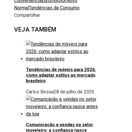
Conveniência
Euromonitor
Novo
Normal
Tendências de Consumo
Compartilhar
Facebook
Twitter
LinkedIn
Pinterest
Stumbleupon
Email
VEJA TAMBÉM
Tendências de móveis para 2026:
como adaptar estilos ao mercado
brasileiro
Carlos Bessa
28 de julho de 2026
Comunicação e vendas no setor
moveleiro: a confiança nasce