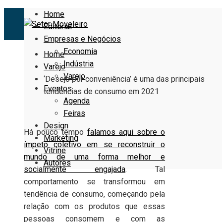
Home
Editorial
Empresas e Negócios
Economia
Home
Indústria
Varejo
Varejo
‘Desejo por conveniência’ é uma das principais
Eventos
tendências de consumo em 2021
Agenda
Feiras
Design
Há pouco tempo
falamos aqui sobre o
Marketing
ímpeto coletivo em se reconstruir o
Vitrine
mundo de uma forma melhor e
Autores
socialmente engajada
. Tal
comportamento se transformou em
tendência de consumo, começando pela
relação com os produtos que essas
pessoas consomem e com as