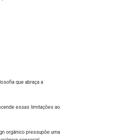
osofia que abraça a
anscende essas limitações ao
sign orgânico pressupõe uma
eriência sensorial.