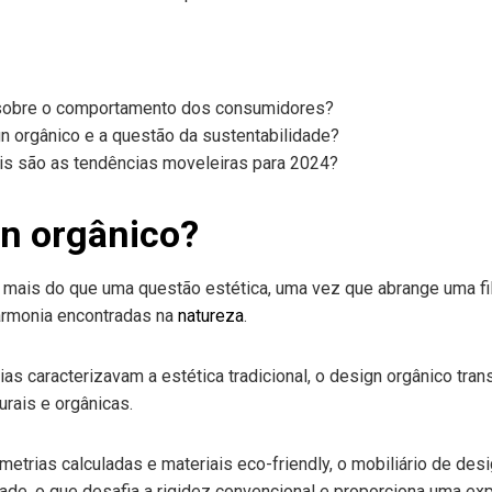
 sobre o comportamento dos consumidores?
gn orgânico e a questão da sustentabilidade?
is são as tendências moveleiras para 2024?
gn orgânico?
 mais do que uma questão estética, uma vez que abrange uma fil
 harmonia encontradas na
natureza
.
rias caracterizavam a estética tradicional, o design orgânico tr
urais e orgânicas.
etrias calculadas e materiais eco-friendly, o mobiliário de de
de, o que desafia a rigidez convencional e proporciona uma exp