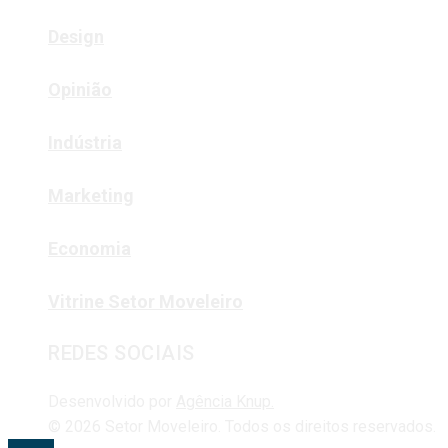
Design
Opinião
Indústria
Marketing
Economia
Vitrine Setor Moveleiro
REDES SOCIAIS
Desenvolvido por
Agência Knup.
© 2026 Setor Moveleiro. Todos os direitos reservados.