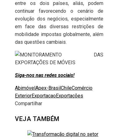
entre os dois países, aliás, podem
continuar favorecendo o cenário de
evolução dos negócios, especialmente
em face das diversas restrições de
mobilidade impostas globalmente, além
das questões cambiais.
Siga-nos nas redes sociais!
Abimóvel
Apex-Brasil
Chile
Comércio
Exterior
Exportacao
Exportações
Compartilhar
Facebook
Twitter
LinkedIn
Pinterest
Stumbleupon
Email
VEJA TAMBÉM