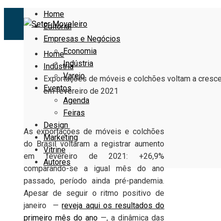
Home
Editorial
Empresas e Negócios
Economia
Home
Indústria
Indústria
Varejo
Exportações de móveis e colchões voltam a cresce
Eventos
em fevereiro de 2021
Agenda
Feiras
Design
As exportações de móveis e colchões
Marketing
do Brasil voltaram a registrar aumento
Vitrine
em fevereiro de 2021: +26,9%
Autores
comparando-se a igual mês do ano
passado, período ainda pré-pandemia.
Apesar de seguir o ritmo positivo de
janeiro —
reveja aqui os resultados do
primeiro mês do ano
—, a dinâmica das