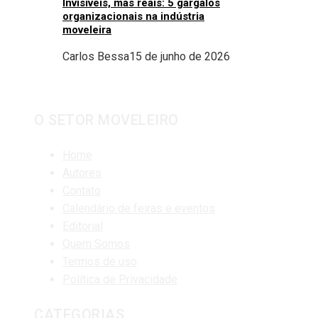
Invisíveis, mas reais: 5 gargalos
organizacionais na indústria
moveleira
Carlos Bessa
15 de junho de 2026
O SETOR MOVELEIRO
Home
Autores
Contato
Calendário de feiras e eventos
Editorial
Quem Somos
Termos de uso
Política de Privacidade
CATEGORIAS