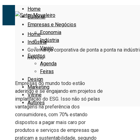
Home
Editorial
Empresas e Negócios
Economia
Home
Indústria
Indústria
Varejo
Governança corporativa de ponta a ponta na indústr
Eventos
móveis
Agenda
Feiras
Design
Empresas do mundo todo estão
Marketing
aderindo e se engajando em projetos de
Vitrine
implantação do ESG. Isso não só pelas
Autores
vantagens na preferência dos
consumidores, com 70% estando
dispostos a pagar mais caro por
produtos e serviços de empresas que
praticam a sustentabilidade, segundo