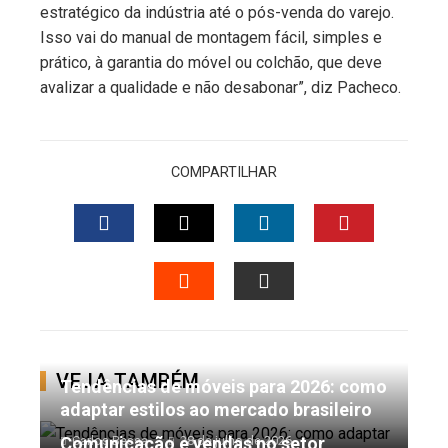
estratégico da indústria até o pós-venda do varejo.
Isso vai do manual de montagem fácil, simples e
prático, à garantia do móvel ou colchão, que deve
avalizar a qualidade e não desabonar”, diz Pacheco.
COMPARTILHAR
FACEBOOK
TWITTER
LINKEDIN
PINTERES
STUMBLEUPON
EMAIL
VEJA TAMBÉM
Tendências de móveis para 2026: como
adaptar estilos ao mercado brasileiro
Comunicação e vendas no setor
Carlos Bessa
28 de julho de 2026