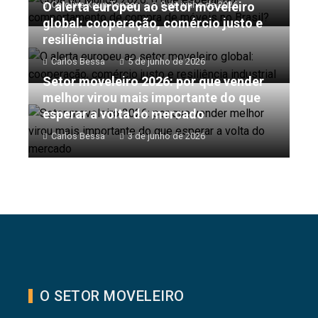
O alerta europeu ao setor moveleiro
Caroline Knup Tonzar
8 de junho de 2026
global: cooperação, comércio justo e
resiliência industrial
Carlos Bessa
5 de junho de 2026
Setor moveleiro 2026: por que vender
melhor virou mais importante do que
esperar a volta do mercado
Carlos Bessa
3 de junho de 2026
O SETOR MOVELEIRO