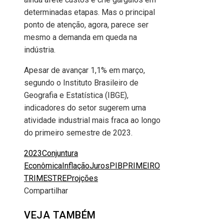
determinadas etapas. Mas o principal
ponto de atenção, agora, parece ser
mesmo a demanda em queda na
indústria.
Apesar de avançar 1,1% em março,
segundo o Instituto Brasileiro de
Geografia e Estatística (IBGE),
indicadores do setor sugerem uma
atividade industrial mais fraca ao longo
do primeiro semestre de 2023.
2023
Conjuntura
Econômica
Inflação
Juros
PIB
PRIMEIRO
TRIMESTRE
Projções
Compartilhar
Facebook
Twitter
LinkedIn
Pinterest
Stumbleupon
Email
VEJA TAMBÉM