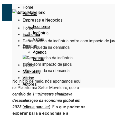
Home
Editorial
Empresas e Negócios
Economia
Home
Indústria
Economia
Varejo
Desempenho da indústria sofre com impacto de jur
Eventos
altos e queda na demanda
Agenda
Feiras
Design
Marketing
Vitrine
No início de maio, nós apontamos aqui
Autores
na Plataforma Setor Moveleiro, que o
c
enário do 1º trimestre sinalizava
desaceleração da economia global em
2023
(clique para ler)
. E
o que podemos
esperar para a economia e a