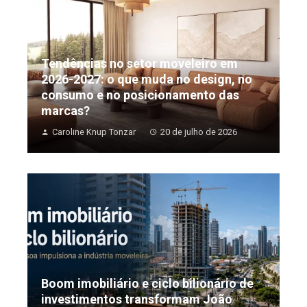
Tendências no setor moveleiro em
2026-2027: o que muda no design, no
consumo e no posicionamento das
marcas?
Caroline Knup Tonzar
20 de julho de 2026
Boom imobiliário e ciclo bilionário de
investimentos transformam João