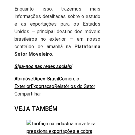
Enquanto isso, trazemos mais
informações detalhadas sobre o estudo
e as exportações para os Estados
Unidos — principal destino dos móveis
brasileiros no exterior — em nosso
conteúdo de amanhã na
Plataforma
Setor Moveleiro.
Siga-nos nas redes sociais!
Abimóvel
Apex-Brasil
Comércio
Exterior
Exportacao
Relatórios do Setor
Compartilhar
Facebook
Twitter
LinkedIn
Pinterest
Stumbleupon
Email
VEJA TAMBÉM