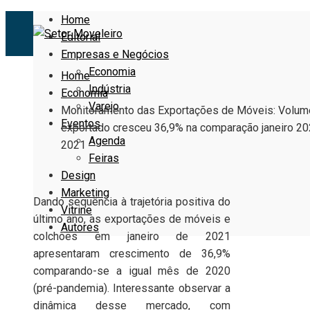
Home
Editorial
Empresas e Negócios
Economia
Home
Indústria
Economia
Varejo
Monitoramento das Exportações de Móveis: Volum
Eventos
exportado cresceu 36,9% na comparação janeiro 20
Agenda
2021
Feiras
Design
Marketing
Dando sequência à trajetória positiva do
Vitrine
último ano, as exportações de móveis e
Autores
colchões em janeiro de 2021
apresentaram crescimento de 36,9%
comparando-se a igual mês de 2020
(pré-pandemia). Interessante observar a
dinâmica desse mercado, com