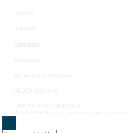
Opinião
Indústria
Marketing
Economia
Vitrine Setor Moveleiro
REDES SOCIAIS
Desenvolvido por
Agência Knup.
© 2026 Setor Moveleiro. Todos os direitos reservados.