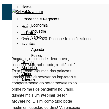
Home
Editorial
Empresas e Negócios
Economia
Home
Indústria
Indústria
Varejo
Overview 2020: Das incertezas à euforia
Eventos
Agenda
Feiras
“Angústia, dificuldade, desespero,
Design
cansaço. Mas, sobretudo, resiliência.”
Marketing
Essas foram algumas das palavras
Vitrine
usadas para descrever os impactos e
Autores
comportamento do setor moveleiro no
primeiro mês de pandemia no Brasil,
durante mais um
Webinar Setor
Moveleiro
. E, sim, como tudo pode
mudar em questão de dias! “A sensação