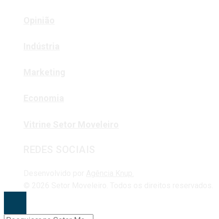
Opinião
Indústria
Marketing
Economia
Vitrine Setor Moveleiro
REDES SOCIAIS
Desenvolvido por
Agência Knup.
© 2026 Setor Moveleiro. Todos os direitos reservados.