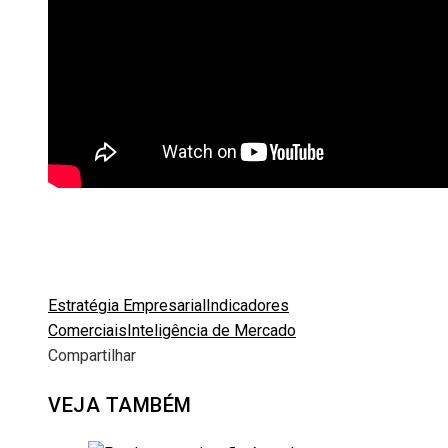
Estratégia Empresarial
Indicadores
Comerciais
Inteligência de Mercado
Compartilhar
Facebook
Twitter
LinkedIn
Pinterest
Stumbleupon
Email
VEJA TAMBÉM