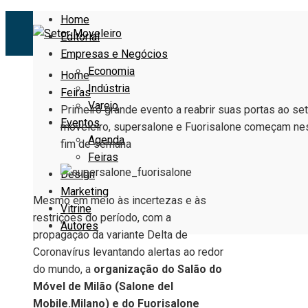
Home
Editorial
Empresas e Negócios
Economia
Home
Indústria
Feiras
Varejo
Primeiro grande evento a reabrir suas portas ao set
Eventos
moveleiro, supersalone e Fuorisalone começam ne
Agenda
fim de semana
Feiras
Design
Marketing
Mesmo em meio às incertezas e às
Vitrine
restrições do período, com a
Autores
propagação da variante Delta de
Coronavírus levantando alertas ao redor
do mundo, a
organização do Salão do
Móvel de Milão (Salone del
Mobile.Milano) e do Fuorisalone