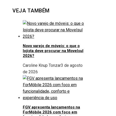
Facebook
Twitter
LinkedIn
Pinterest
Stumbleupon
Email
VEJA TAMBÉM
Novo varejo de móveis: o que o
lojista deve procurar na Movelsul
2026?
Caroline Knup Tonzar
3 de agosto
de 2026
FGV apresenta lançamentos na
ForMóbile 2026 com foco em