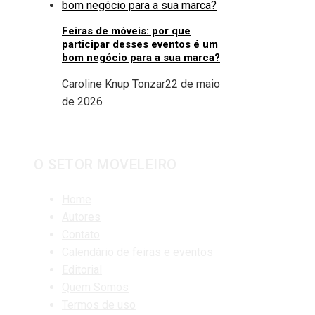
Feiras de móveis: por que
participar desses eventos é um
bom negócio para a sua marca?
Caroline Knup Tonzar
22 de maio
de 2026
O SETOR MOVELEIRO
Home
Autores
Contato
Calendário de feiras e eventos
Editorial
Quem Somos
Termos de uso