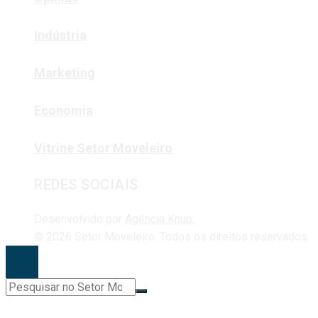
Indústria
Marketing
Economia
Vitrine Setor Moveleiro
REDES SOCIAIS
Desenvolvido por
Agência Knup.
© 2026 Setor Moveleiro. Todos os direitos reservados.