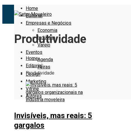
Home
Editorial
Empresas e Negócios
Economia
Produtividade
Indústria
Varejo
Eventos
Home
Agenda
Editorial
Feiras
Produtividade
Design
Marketing
Vitrine
Autores
Invisíveis, mas reais: 5
gargalos