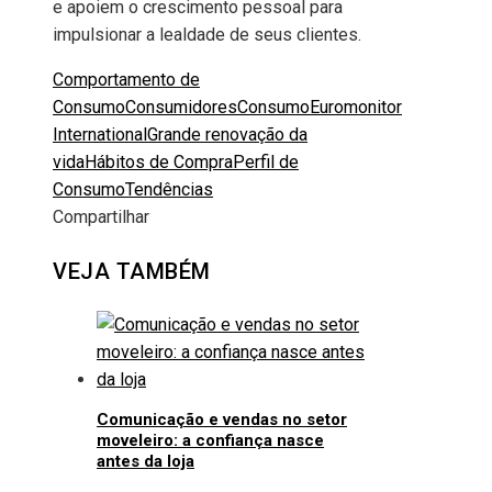
e apoiem o crescimento pessoal para
impulsionar a lealdade de seus clientes.
Comportamento de
Consumo
Consumidores
Consumo
Euromonitor
International
Grande renovação da
vida
Hábitos de Compra
Perfil de
Consumo
Tendências
Compartilhar
Facebook
Twitter
LinkedIn
Pinterest
Stumbleupon
Email
VEJA TAMBÉM
Comunicação e vendas no setor
moveleiro: a confiança nasce
antes da loja