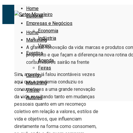
Home
Editorial
Empresas e Negócios
Economia
Home
Indústria
Marketing
Varejo
A grande renovação da vida: marcas e produtos co
Eventos
propósito e que façam a diferença na nova rotina d
Agenda
consumidores sairão na frente
Feiras
Sim, a gente já falou incontáveis vezes
Design
aqui que a pandemia conduziu os
Marketing
consumidores a uma grande renovação
Vitrine
da vida, resultando tanto em mudanças
Autores
pessoais quanto em um recomeço
coletivo em relação a valores, estilos de
vida e objetivos, que influenciam
diretamente na forma como consomem,