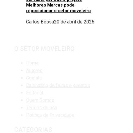
Melhores Marcas pode
reposicionar o setor moveleiro
Carlos Bessa
20 de abril de 2026
O SETOR MOVELEIRO
Home
Autores
Contato
Calendário de feiras e eventos
Editorial
Quem Somos
Termos de uso
Política de Privacidade
CATEGORIAS