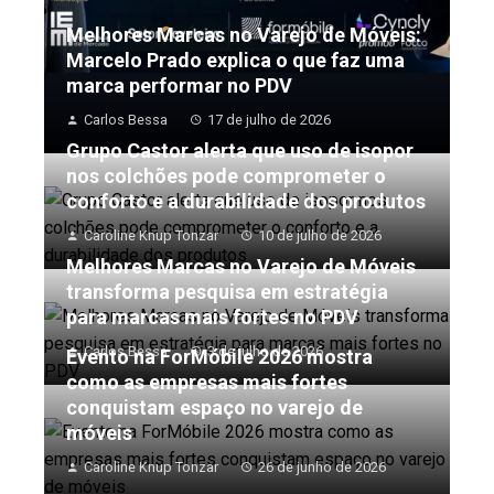
Melhores Marcas no Varejo de Móveis:
Marcelo Prado explica o que faz uma
marca performar no PDV
Carlos Bessa
17 de julho de 2026
Grupo Castor alerta que uso de isopor
nos colchões pode comprometer o
conforto e a durabilidade dos produtos
Caroline Knup Tonzar
10 de julho de 2026
Melhores Marcas no Varejo de Móveis
transforma pesquisa em estratégia
para marcas mais fortes no PDV
Carlos Bessa
3 de julho de 2026
Evento na ForMóbile 2026 mostra
como as empresas mais fortes
conquistam espaço no varejo de
móveis
Caroline Knup Tonzar
26 de junho de 2026