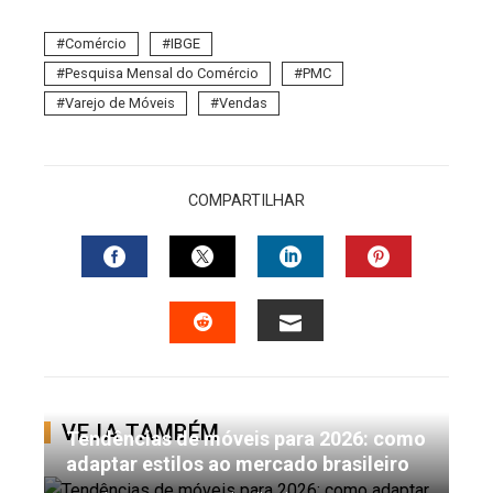
Comércio
IBGE
Pesquisa Mensal do Comércio
PMC
Varejo de Móveis
Vendas
COMPARTILHAR
FACEBOOK
TWITTER
LINKEDIN
PINTERES
EMAIL
STUMBLEUPON
VEJA TAMBÉM
Tendências de móveis para 2026: como
adaptar estilos ao mercado brasileiro