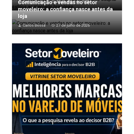
Comunicação e vendas no setor
Carlos Bessa
28 de julho de 2026
moveleiro: a confiança nasce antes da
loja
Carlos Bessa
27 de julho de 2026