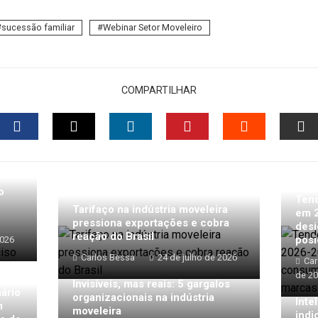
sucessão familiar
Webinar Setor Moveleiro
COMPARTILHAR
FACEBOOK
TWITTER
LINKEDIN
PINTEREST
STUMBLEU
EM
o
Tend
Tarifaço na indústria moveleira
em 
pressiona exportações e cobra
desi
reação do Brasil
posi
2026
Carlos Bessa
24 de julho de 2026
Car
de 2
Invisíveis, mas reais: 5 gargalos
nário
organizacionais na indústria
Inte
m
moveleira
indi