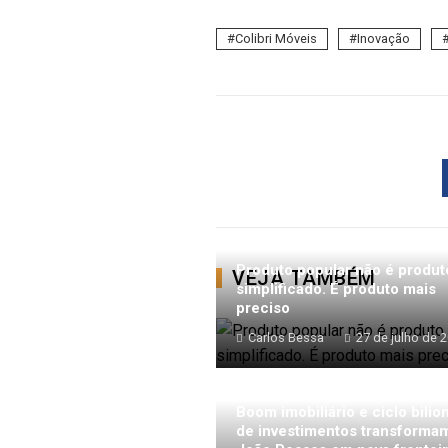
Colibri Móveis
Inovação
Produto popular não é produt
VEJA TAMBÉM
simplificado. É produto mais
preciso
Carlos Bessa
27 de julho de 
Boom imobiliário e ciclo bilio
de investimentos transforma