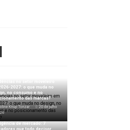
PON
AIL
ências no setor moveleiro
2026-2027: o que muda no
gn, no consumo e no
cionamento das marcas?
oline Knup Tonzar
20 de julho
026
ligência de mercado: 7
cadores que todo decisor