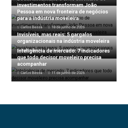
investimentos transformam João
Pessoa em nova fronteira de negócios
para a indústria moveleira
Carlos Bessa
18 de junho de 2026
Invisíveis, mas reais: 5 gargalos
organizacionais na indústria moveleira
Inteligência de mercado: 7 indicadores
Carlos Bessa
15 de junho de 2026
que todo decisor moveleiro precisa
acompanhar
Carlos Bessa
11 de junho de 2026