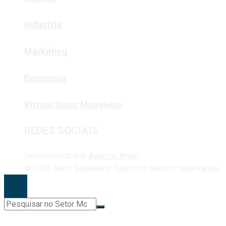
Indústria
Marketing
Economia
Vitrine Setor Moveleiro
REDES SOCIAIS
Desenvolvido por
Agência Knup.
© 2026 Setor Moveleiro. Todos os direitos reservados.