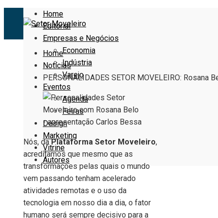
Home
Editorial
Empresas e Negócios
Economia
Home
Indústria
Notícias
Varejo
PERSONALIDADES SETOR MOVELEIRO: Rosana Be
Eventos
Agenda
Feiras
Design
Marketing
Nós, da
Plataforma Setor Moveleiro
,
Vitrine
acreditamos que mesmo que as
Autores
transformações pelas quais o mundo
vem passando tenham acelerado
atividades remotas e o uso da
tecnologia em nosso dia a dia, o fator
humano será sempre decisivo para a