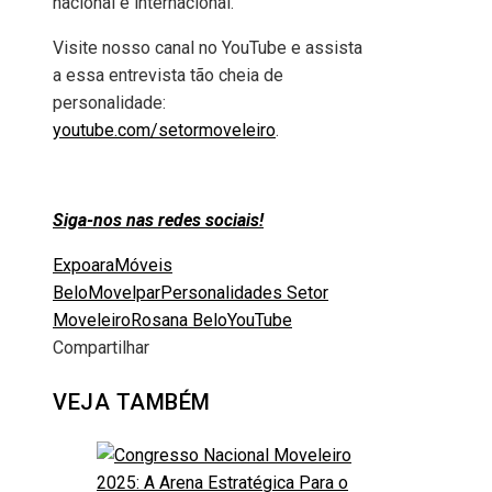
nacional e internacional.
Visite nosso canal no YouTube e assista
a essa entrevista tão cheia de
personalidade:
youtube.com/setormoveleiro
.
Siga-nos nas redes sociais!
Expoara
Móveis
Belo
Movelpar
Personalidades Setor
Moveleiro
Rosana Belo
YouTube
Compartilhar
Facebook
Twitter
LinkedIn
Pinterest
Stumbleupon
Email
VEJA TAMBÉM