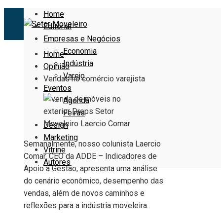
Home
Editorial
Empresas e Negócios
Economia
Home
Indústria
Opinião
Varejo
Vendas no comércio varejista
Eventos
Agenda
Feiras
Design
Marketing
Semanalmente, nosso colunista Laercio
Vitrine
Comar, CEO da ADDE – Indicadores de
Autores
Apoio à Gestão, apresenta uma análise
do cenário econômico, desempenho das
vendas, além de novos caminhos e
reflexões para a indústria moveleira.