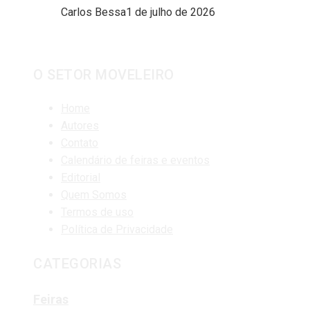
Carlos Bessa
1 de julho de 2026
O SETOR MOVELEIRO
Home
Autores
Contato
Calendário de feiras e eventos
Editorial
Quem Somos
Termos de uso
Política de Privacidade
CATEGORIAS
Feiras