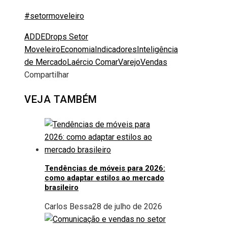
#setormoveleiro
ADDE
Drops Setor
Moveleiro
Economia
Indicadores
Inteligência
de Mercado
Laércio Comar
Varejo
Vendas
Compartilhar
Facebook
Twitter
LinkedIn
Pinterest
Stumbleupon
Email
VEJA TAMBÉM
Tendências de móveis para 2026:
como adaptar estilos ao mercado
brasileiro
Carlos Bessa
28 de julho de 2026