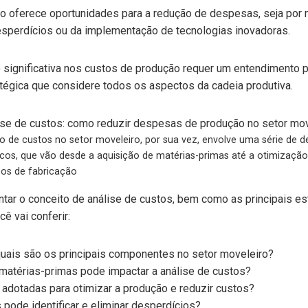
o oferece oportunidades para a redução de despesas, seja por m
esperdícios ou da implementação de tecnologias inovadoras.
o significativa nos custos de produção requer um entendimento
gica que considere todos os aspectos da cadeia produtiva.
o de custos no setor moveleiro, por sua vez, envolve uma série de d
icos, que vão desde a aquisição de matérias-primas até a otimizaçã
os de fabricação
ntar o conceito de análise de custos, bem como as principais est
ê vai conferir:
quais são os principais componentes no setor moveleiro?
matérias-primas pode impactar a análise de custos?
adotadas para otimizar a produção e reduzir custos?
pode identificar e eliminar desperdícios?