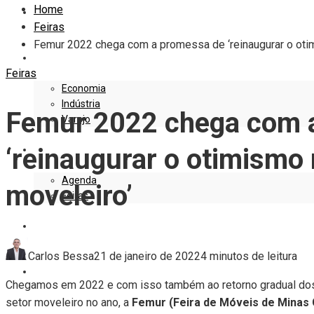
Home
EDITORIAL
Feiras
Femur 2022 chega com a promessa de ‘reinaugurar o oti
EMPRESAS E NEGÓCIOS
Feiras
Economia
Indústria
Femur 2022 chega com 
Varejo
‘reinaugurar o otimismo
EVENTOS
Agenda
moveleiro’
Feiras
DESIGN
Carlos Bessa
21 de janeiro de 2022
4 minutos de leitura
MARKETING
Chegamos em 2022 e com isso também ao retorno gradual dos e
setor moveleiro no ano, a
Femur (Feira de Móveis de Minas 