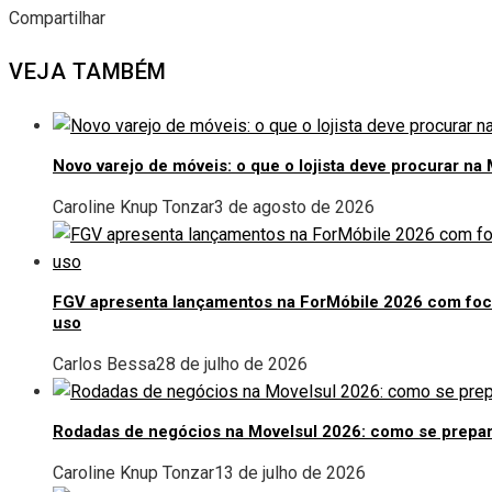
Compartilhar
Facebook
Twitter
LinkedIn
Pinterest
Stumbleupon
Email
VEJA TAMBÉM
Novo varejo de móveis: o que o lojista deve procurar na
Caroline Knup Tonzar
3 de agosto de 2026
FGV apresenta lançamentos na ForMóbile 2026 com foco
uso
Carlos Bessa
28 de julho de 2026
Rodadas de negócios na Movelsul 2026: como se prepar
Caroline Knup Tonzar
13 de julho de 2026