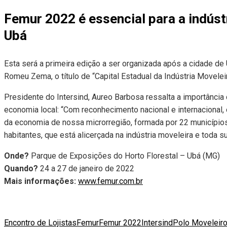
Femur 2022 é essencial para a indúst
Ubá
Esta será a primeira edição a ser organizada após a cidade d
Romeu Zema, o título de “Capital Estadual da Indústria Moveleir
Presidente do Intersind, Aureo Barbosa ressalta a importância
economia local: “Com reconhecimento nacional e internacional
da economia de nossa microrregião, formada por 22 município
habitantes, que está alicerçada na indústria moveleira e toda su
Onde?
Parque de Exposições do Horto Florestal – Ubá (MG)
Quando?
24 a 27 de janeiro de 2022
Mais informações:
www.femur.com.br
Encontro de Lojistas
Femur
Femur 2022
Intersind
Polo Moveleir