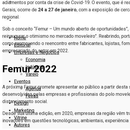
VITRINE
adiamentos por conta da crise de Covid-19. O evento, que é r
Gerais, ocorre de
24 a 27 de janeiro
, com a exposição de cerc
regional.
AUTORES
Sob o conceito “Femur – Um mundo aberto de oportunidades”, a 
reinaugurar o otimismo no mercado moveleiro”. Reabrindo, por
Home
como promovendo o reencontro entre fabricantes, lojistas, forn
Editorial
empresariado do setor em 2022.
Empresas e Negócios
Economia
Femur 2022
Indústria
Varejo
Eventos
A próxima Femur promete apresentar ao público a partir desta
Agenda
desenvolvidas pelas empresas e profissionais do polo movele
Feiras
distanciamento social.
Design
Marketing
Desde sua última edição, em 2020, empresas da região vêm trab
Vitrine
inovações em questões tecnológicas, ambientais, experiência 
Autores