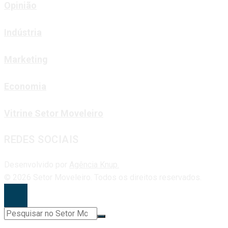
Opinião
Indústria
Marketing
Economia
Vitrine Setor Moveleiro
REDES SOCIAIS
Desenvolvido por
Agência Knup.
© 2026 Setor Moveleiro. Todos os direitos reservados.