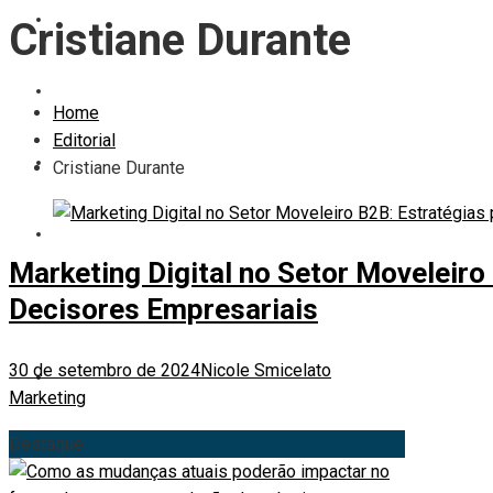
EDITORIAL
Cristiane Durante
EMPRESAS E NEGÓCIOS
Home
Editorial
EVENTOS
Cristiane Durante
DESIGN
Marketing Digital no Setor Moveleiro
Decisores Empresariais
MARKETING
30 de setembro de 2024
Nicole Smicelato
VITRINE
Marketing
Destaque
AUTORES