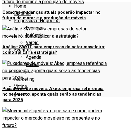
Home
Como as mudanças atuais poderão impactar no
Editorial
futuro do morar e a produção de móveis
Empresas e Negócios
Economia
Indústria
Varejo
Análise SWOT para empresas do setor moveleiro:
Eventos
como aplicar a estratégia?
Agenda
Feiras
Design
Marketing
Vitrine
Puxadores de móveis: Akeo, empresa referência
Autores
no segmento, aponta quais serão as tendências
para 2025