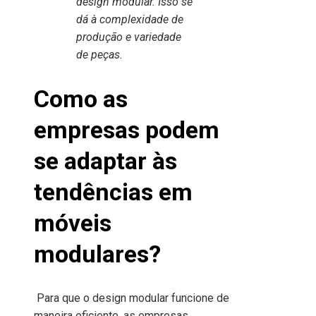
design modular. Isso se
dá à complexidade de
produção e variedade
de peças.
Como as
empresas podem
se adaptar às
t
endências em
móveis
modulare
s
?
Para que o design modular funcione de
maneira eficiente, as empresas