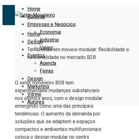
Home
Editorial
Empresas e Negócios
Economia
Home
Indústria
Design
Varejo
Tendências em móveis modular: flexibilidade e
Eventos
funcionalidade no mercado B2B
Agenda
Feiras
Design
O setor moveleiro B2B tem
Marketing
experimentado mudanças substanciais
Vitrine
nos últimos anos, com o design modular
Autores
emergindo como uma das principais
tendências. O aumento da demanda por
soluções que se adaptem a espaços
compactos e ambientes multifuncionais
coloca o design modular no centro