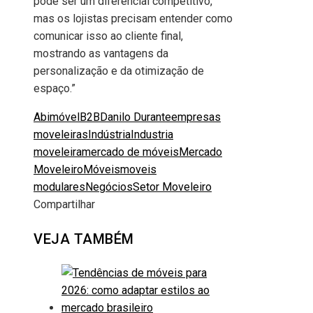
pode ser um diferencial competitivo,
mas os lojistas precisam entender como
comunicar isso ao cliente final,
mostrando as vantagens da
personalização e da otimização de
espaço.”
Abimóvel
B2B
Danilo Durante
empresas
moveleiras
Indústria
Industria
moveleira
mercado de móveis
Mercado
Moveleiro
Móveis
moveis
modulares
Negócios
Setor Moveleiro
Compartilhar
Facebook
Twitter
LinkedIn
Pinterest
Stumbleupon
Email
VEJA TAMBÉM