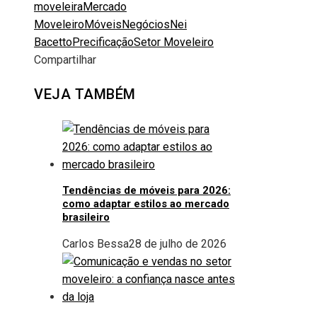
moveleira
Mercado
Moveleiro
Móveis
Negócios
Nei
Bacetto
Precificação
Setor Moveleiro
Compartilhar
Facebook
Twitter
LinkedIn
Pinterest
Stumbleupon
Email
VEJA TAMBÉM
Tendências de móveis para 2026:
como adaptar estilos ao mercado
brasileiro
Carlos Bessa
28 de julho de 2026