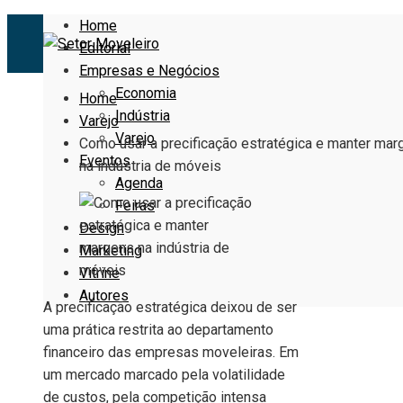
Home
Editorial
Empresas e Negócios
Economia
Home
Indústria
Varejo
Varejo
Como usar a precificação estratégica e manter mar
Eventos
na indústria de móveis
Agenda
Feiras
Design
Marketing
Vitrine
Autores
A precificação estratégica deixou de ser
uma prática restrita ao departamento
financeiro das empresas moveleiras. Em
um mercado marcado pela volatilidade
de custos, pela competição intensa