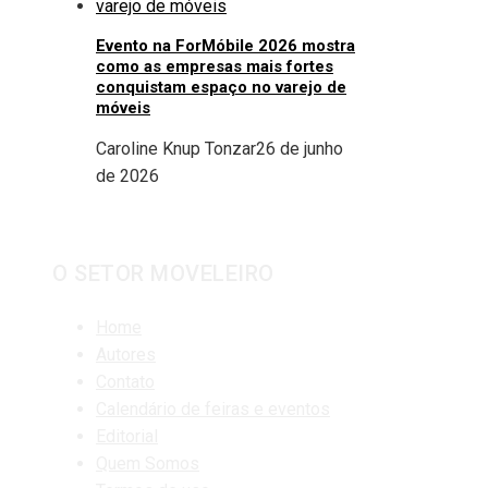
Evento na ForMóbile 2026 mostra
como as empresas mais fortes
conquistam espaço no varejo de
móveis
Caroline Knup Tonzar
26 de junho
de 2026
O SETOR MOVELEIRO
Home
Autores
Contato
Calendário de feiras e eventos
Editorial
Quem Somos