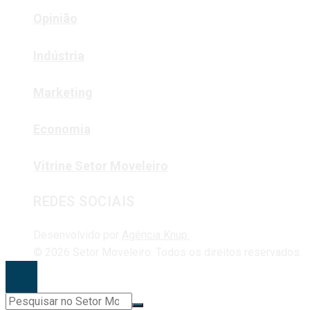
Opinião
Indústria
Marketing
Economia
Vitrine Setor Moveleiro
REDES SOCIAIS
Desenvolvido por
Agência Knup.
© 2026 Setor Moveleiro. Todos os direitos reservados.