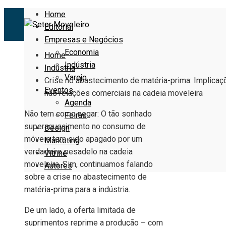
Home
Editorial
Empresas e Negócios
Economia
Home
Indústria
Indústria
Varejo
Crise no abastecimento de matéria-prima: Implicaç
Eventos
nas relações comerciais na cadeia moveleira
Agenda
Não tem como negar: O tão sonhado
Feiras
superaquecimento no consumo de
Design
móveis tem sido apagado por um
Marketing
verdadeiro pesadelo na cadeia
Vitrine
moveleira. Sim, continuamos falando
Autores
sobre a crise no abastecimento de
matéria-prima para a indústria.
De um lado, a oferta limitada de
suprimentos reprime a produção – com