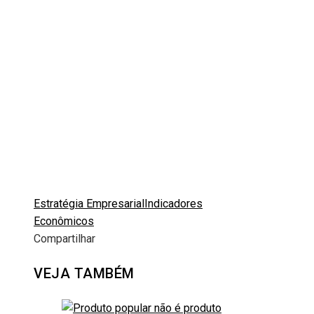
Estratégia Empresarial
Indicadores
Econômicos
Compartilhar
Facebook
Twitter
LinkedIn
Pinterest
Stumbleupon
Email
VEJA TAMBÉM