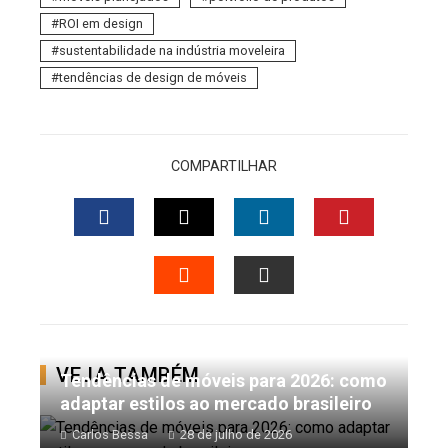
ROI em design
sustentabilidade na indústria moveleira
tendências de design de móveis
COMPARTILHAR
FACEBOOK
TWITTER
LINKEDIN
PINTERES
STUMBLEUPON
EMAIL
VEJA TAMBÉM
Tendências de móveis para 2026: como
adaptar estilos ao mercado brasileiro
Carlos Bessa
28 de julho de 2026