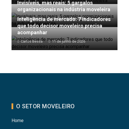
Invisíveis, mas reais: 5 gargalos
organizacionais na indústria moveleira
Inteligência de mercado: 7 indicadores
Carlos Bessa
15 de junho de 2026
que todo decisor moveleiro precisa
acompanhar
Carlos Bessa
11 de junho de 2026
O SETOR MOVELEIRO
Home