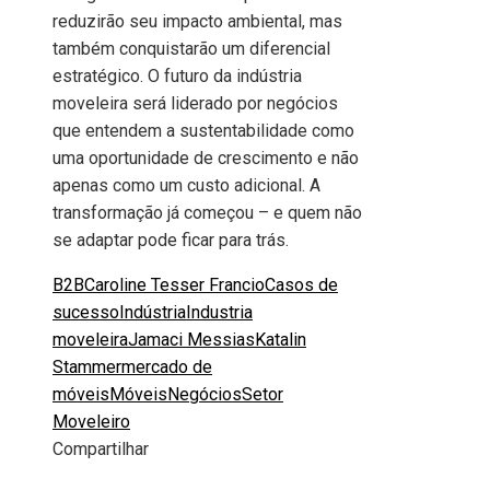
reduzirão seu impacto ambiental, mas
também conquistarão um diferencial
estratégico. O futuro da indústria
moveleira será liderado por negócios
que entendem a sustentabilidade como
uma oportunidade de crescimento e não
apenas como um custo adicional. A
transformação já começou – e quem não
se adaptar pode ficar para trás.
B2B
Caroline Tesser Francio
Casos de
sucesso
Indústria
Industria
moveleira
Jamaci Messias
Katalin
Stammer
mercado de
móveis
Móveis
Negócios
Setor
Moveleiro
Compartilhar
Facebook
Twitter
LinkedIn
Pinterest
Stumbleupon
Email