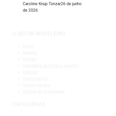
Caroline Knup Tonzar
26 de junho
de 2026
O SETOR MOVELEIRO
Home
Autores
Contato
Calendário de feiras e eventos
Editorial
Quem Somos
Termos de uso
Política de Privacidade
CATEGORIAS