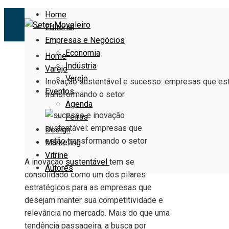
Home
Editorial
Empresas e Negócios
Economia
Home
Indústria
Varejo
Varejo
Inovação sustentável e sucesso: empresas que es
Eventos
transformando o setor
Agenda
Feiras
Design
Marketing
Vitrine
A inovação
sustentável
tem se
Autores
consolidado como um dos pilares
estratégicos para as empresas que
desejam manter sua competitividade e
relevância no mercado. Mais do que uma
tendência passageira, a busca por