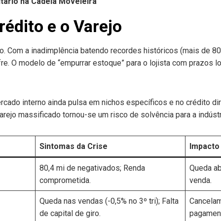
tário na Cadeia Moveleira
édito e o Varejo
o. Com a inadimplência batendo recordes históricos (mais de 80
fre. O modelo de “empurrar estoque” para o lojista com prazos 
cado interno ainda pulsa em nichos específicos e no crédito d
varejo massificado tornou-se um risco de solvência para a indústr
Sintomas da Crise
Impacto
80,4 mi de negativados; Renda
Queda ab
comprometida.
venda.
Queda nas vendas (-0,5% no 3º tri); Falta
Cancelam
de capital de giro.
pagament