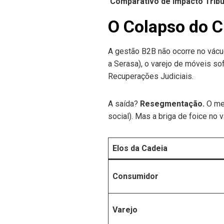
Comparativo de Impacto Tribu
O Colapso do Cr
A gestão B2B não ocorre no vácu
a Serasa), o varejo de móveis so
Recuperações Judiciais.
A saída?
Resegmentação.
O mer
social). Mas a briga de foice no 
Elos da Cadeia
Consumidor
Varejo