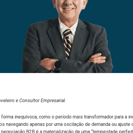
eleiro e Consultor Empresarial.
forma inequívoca, como o período mais transformador para a ind
mos navegando apenas por uma oscilação de demanda ou ajuste 
e negociação B2B é a materialização de uma “tempestade perfeit