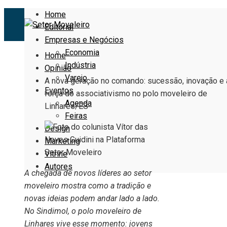
Home
Editorial
Empresas e Negócios
Economia
Home
Indústria
Opinião
Varejo
A nova geração no comando: sucessão, inovação e 
Eventos
força do associativismo no polo moveleiro de
Agenda
Linhares/ES
Feiras
Design
Marketing
Vitrine
Autores
A chegada de novos líderes ao setor
moveleiro mostra como a tradição e
novas ideias podem andar lado a lado.
No Sindimol, o polo moveleiro de
Linhares vive esse momento: jovens