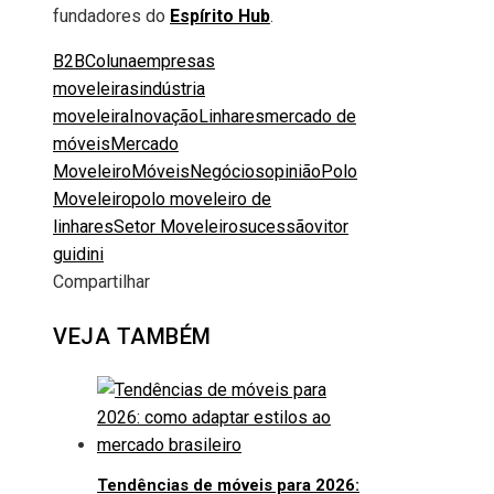
fundadores do
Espírito Hub
.
B2B
Coluna
empresas
moveleiras
indústria
moveleira
Inovação
Linhares
mercado de
móveis
Mercado
Moveleiro
Móveis
Negócios
opinião
Polo
Moveleiro
polo moveleiro de
linhares
Setor Moveleiro
sucessão
vitor
guidini
Compartilhar
Facebook
Twitter
LinkedIn
Pinterest
Stumbleupon
Email
VEJA TAMBÉM
Tendências de móveis para 2026: