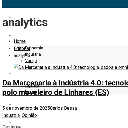
EDITORIAL
analytics
EMPRESAS E NEGÓCIOS
Home
Economia
Editorial
Indústria
analytics
Varejo
EVENTOS
Da Marcenaria à Indústria 4.0: tecno
Agenda
polo moveleiro de Linhares (ES)
Feiras
DESIGN
5 de novembro de 2025
Carlos Bessa
Indústria
,
Opinião
MARKETING
Destaque