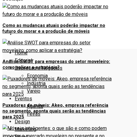
VITRINE
Como as mudanças atuais poderão impactar no
futuro do morar e a produção de móveis
AUTORES
Home
Editorial
Análise SWOT para empresas do setor moveleiro:
como aplicar a estratégia?
Empresas e Negócios
Economia
Indústria
Varejo
Eventos
Puxadores de móveis: Akeo, empresa referência
Agenda
no segmento, aponta quais serão as tendências
Feiras
para 2025
Design
Marketing
Vitrine