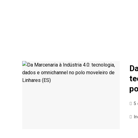
Da
te
po
5
In