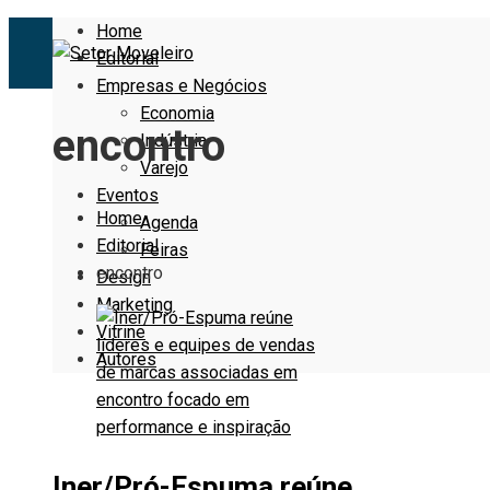
Home
Editorial
Empresas e Negócios
Economia
encontro
Indústria
Varejo
Eventos
Home
Agenda
Editorial
Feiras
encontro
Design
Marketing
Vitrine
Autores
Iner/Pró-Espuma reúne