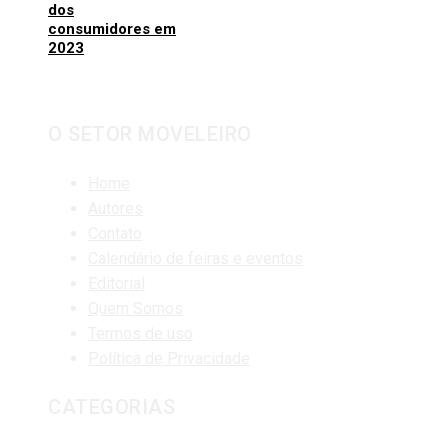
dos
consumidores em
2023
O SETOR MOVELEIRO
Home
Autores
Contato
Calendário de feiras e eventos
Editorial
Quem Somos
Termos de uso
Política de Privacidade
CATEGORIAS