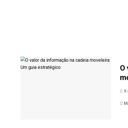
O 
mo
9 
M