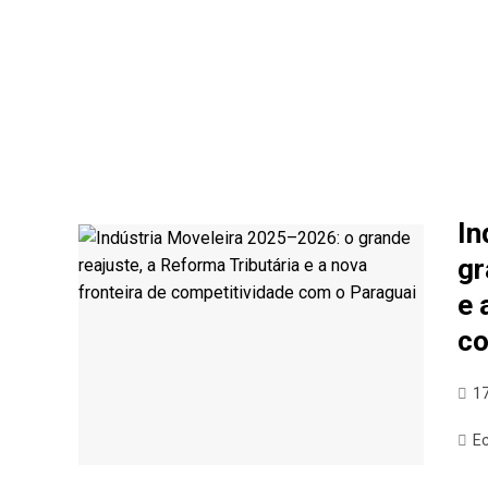
In
gr
e 
co
1
E