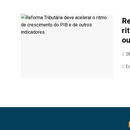
Re
ri
ou
2
E