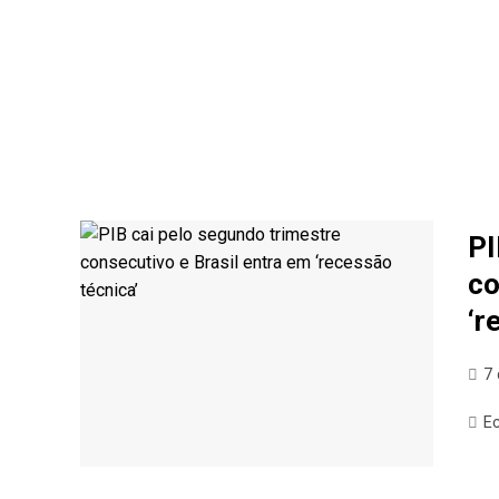
PI
co
‘r
7
E