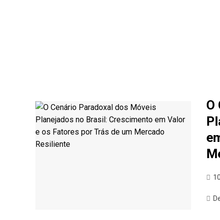
O 
Pl
em
Me
1
D