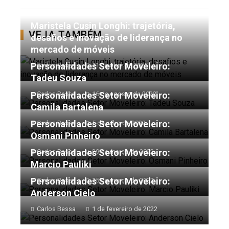
STUMBLEUPON
EMAIL
Maristela Cusin Longhi: trajetória,
VEJA TAMBÉM
desafios e inovação de liderança no
mercado de móveis
Personalidades Setor Moveleiro:
Carlos Bessa
11 de abril de 2025
Tadeu Souza
Personalidades Setor Moveleiro:
Carlos Bessa
16 de agosto de 2022
Camila Bartalena
Personalidades Setor Moveleiro:
Carlos Bessa
5 de julho de 2022
Osmani Pinheiro
Personalidades Setor Moveleiro:
Carlos Bessa
29 de março de 2022
Marcio Pauliki
Personalidades Setor Moveleiro:
Carlos Bessa
15 de março de 2022
Anderson Cielo
Carlos Bessa
1 de fevereiro de 2022