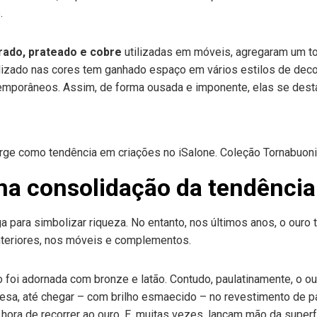
.
rado, prateado e cobre
utilizadas em móveis, agregaram um to
lizado nas cores tem ganhado espaço em vários estilos de deco
temporâneos. Assim, de forma ousada e imponente, elas se des
ge como tendência em criações no iSalone. Coleção Tornabuoni A
na consolidação da tendência
 para simbolizar riqueza. No entanto, nos últimos anos, o ouro
interiores, nos móveis e complementos.
 foi adornada com bronze e latão. Contudo, paulatinamente, o our
a, até chegar – com brilho esmaecido – no revestimento de p
ra de recorrer ao ouro. E, muitas vezes, lançam mão da superfíc