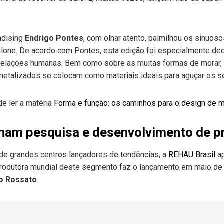
ndising
Endrigo Pontes
, com olhar atento, palmilhou os sinuos
one. De acordo com Pontes, esta edição foi especialmente dedi
as relações humanas. Bem como sobre as muitas formas de morar,
metalizados se colocam como materiais ideais para aguçar os se
e ler a matéria
Forma e função: os caminhos para o design de mo
nam pesquisa e desenvolvimento de p
de grandes centros lançadores de tendências, a
REHAU Brasil
ap
produtora mundial deste segmento faz o lançamento em maio de
o Rossato
.