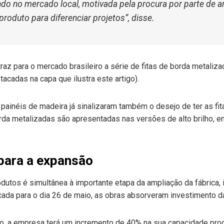
o no mercado local, motivada pela procura por parte de ar
roduto para diferenciar projetos”, disse.
raz para o mercado brasileiro a série de fitas de borda metaliz
acadas na capa que ilustra este artigo).
 painéis de madeira já sinalizaram também o desejo de ter as f
orda metalizadas são apresentadas nas versões de alto brilho, 
para a expansão
tos é simultânea à importante etapa da ampliação da fábrica, i
ada para o dia 26 de maio, as obras absorveram investimento d
o, a empresa terá um incremento de 40% na sua capacidade produ