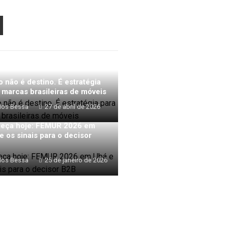
PON
AIL
o não é destino. É estratégia
 marcas brasileiras de móveis
los Bessa
27 de abril de 2026
eça hoje: FEMUR 2026 em
e os sinais para o decisor
los Bessa
25 de janeiro de 2026