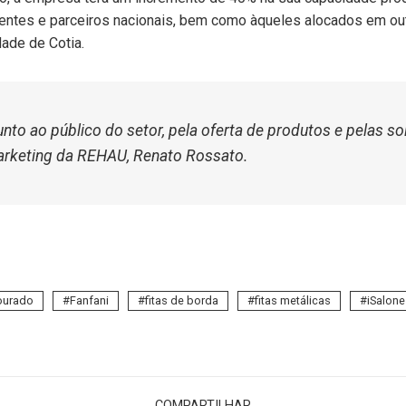
ientes e parceiros nacionais, bem como àqueles alocados em ou
dade de Cotia.
unto ao público do setor, pela oferta de produtos e pelas s
arketing da REHAU, Renato Rossato.
ourado
Fanfani
fitas de borda
fitas metálicas
iSalone
COMPARTILHAR