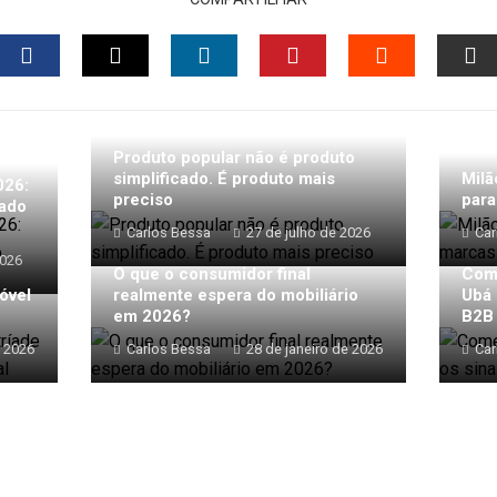
FACEBOOK
TWITTER
LINKEDIN
PINTEREST
STUMBLEU
EM
Produto popular não é produto
simplificado. É produto mais
Milã
026:
preciso
para
cado
Carlos Bessa
27 de julho de 2026
Car
2026
O que o consumidor final
Com
óvel
realmente espera do mobiliário
Ubá 
em 2026?
B2B
e 2026
Carlos Bessa
28 de janeiro de 2026
Car