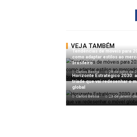
VEJA TAMBÉM
Tendências de móveis para 2
como adaptar estilos ao mer
brasileiro
Carlos Bessa
28 de julho de 
Horizonte Estratégico 2030: a
tríade que vai redesenhar o m
global
Carlos Bessa
23 de janeiro d