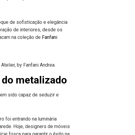
que de sofisticação e elegância
ração de interiores, desde os
tacam na coleção de
Fanfani
telier, by Fanfani Andrea.
 do metalizado
 tem sido capaz de seduzir e
o foi entrando na luminária
arede. Hoje, designers de móveis
ie fosca para garantir o êxito na